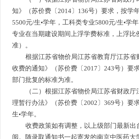
知》（苏价费〔
2014
〕
136
号）要求，按学
5500
元
/
生
•
学年，工科类专业
5800
元
/
生
•
学年
专业在当期建设期间上浮学费标准，上浮比
准）
。
根据江苏省物价局江苏省教育厅江苏省
收费的通知》（苏价费〔
2017
〕
243
号）要
部门批复的标准为准。
（
二
）
根据江苏省物价局江苏省财政厅
理暂行办法》（苏价费〔
2002
〕
369
号）要
生
•
学年。
收费政策如有调整，以上级部门最新出
阅。随录取通知书一起寄发的南京中医药大