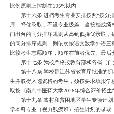
比例原则上控制在
105%
以内。
第十六条
进档考生专业安排按照
“
按分
序，择优录取，不设专业级差。当投档成绩
门出台的同分排序规则从高到低择优录取，
的同分排序规则，则依次按语文数学外语三
比较考生志愿顺序，顺序在前者优先
。
最后
第十七条
我校严格按教育部和各省（自
第十八条
学校是江苏省教育厅批准的拥
生并取得
入选
资格的考生，须按要求填报学
取按《南京中医药大学
202
6
年综合评价招生
第十九条
农村和贫困地区学生专项计划
学本科专业（视力残疾班）招生计划的录取