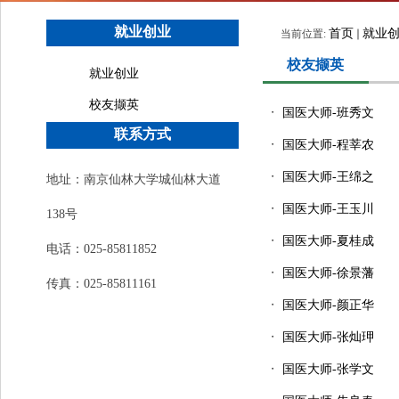
就业创业
首页
就业
当前位置:
校友撷英
就业创业
校友撷英
・
国医大师-班秀文
联系方式
・
国医大师-程莘农
・
国医大师-王绵之
地址：南京仙林大学城仙林大道
・
国医大师-王玉川
138号
・
国医大师-夏桂成
电话：025-85811852
・
国医大师-徐景藩
传真：025-85811161
・
国医大师-颜正华
・
国医大师-张灿玾
・
国医大师-张学文