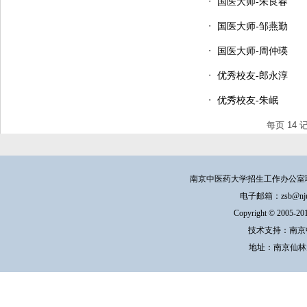
・
国医大师-朱良春
・
国医大师-邹燕勤
・
国医大师-周仲瑛
・
优秀校友-郎永淳
・
优秀校友-朱岷
每页
14
南京中医药大学招生工作办公室联系方式：
电子邮箱：zsb@njucm.e
Copyright © 200
技术支持：南京
地址：南京仙林大