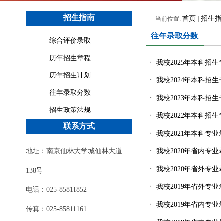
招生指南
首页
招生
当前位置:
往年录取分数
综合评价录取
历年招生章程
・
我校2025年本科招
历年招生计划
・
我校2024年本科招
往年录取分数
・
我校2023年本科招
招生政策法规
・
我校2022年本科招
联系方式
・
我校2021年本科专
地址：南京仙林大学城仙林大道
・
我校2020年省内专
・
我校2020年省外专
138号
・
我校2019年省外专
电话：025-85811852
・
我校2019年省内专
传真：025-85811161