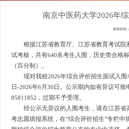
南京中医药大学2026
发布时间
根据江苏省教育厅、
江苏省
教育考试院
试考核，共有
640
名考生入围，历史类合格
（百分制）。
现对我校
20
2
6
年综合评价
招生面试
入
围
日
-
20
2
6
年
6
月
30
日。公示期内如有异议可致
85811852
，
过期不予受理。
经公示无异议的入
围
考生，
请
在
江苏
省
考志愿填报系统，在
“
综合评价招生
”
专栏中