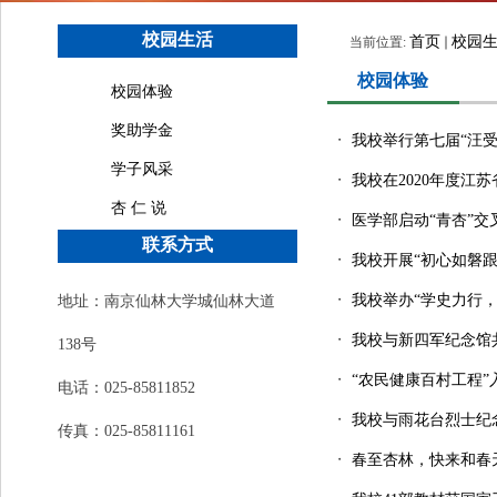
校园生活
首页
校园
当前位置:
校园体验
校园体验
奖助学金
・
我校举行第七届“汪
学子风采
・
我校在2020年度江
杏 仁 说
・
医学部启动“青杏”交
联系方式
・
我校开展“初心如磐
・
我校举办“学史力行
地址：南京仙林大学城仙林大道
・
我校与新四军纪念馆
138号
・
“农民健康百村工程
电话：025-85811852
・
我校与雨花台烈士纪
传真：025-85811161
・
春至杏林，快来和春