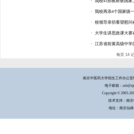
・
我校41部教材获国家
・
我校再添4个国家级
・
校领导亲切看望慰问
・
大学生讲思政课大赛
・
江苏省前黄高级中学
每页
14
南京中医药大学招生工作办公室联系方式：
电子邮箱：zsb@njucm.e
Copyright © 200
技术支持：南京
地址：南京仙林大