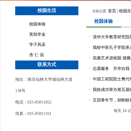
校园生活
首页
校园
当前位置:
校园体验
校园体验
奖助学金
・
清华大学教育研究院
学子风采
・
我校中医孔子学院承办
杏 仁 说
・
高雅艺术进校园 德
联系方式
・
志愿服务 升华自我
・
中国工程院院士樊代
地址：南京仙林大学城仙林大道
・
我校成功举办第五届
138号
・
五四青年节，胡刚校
电话：025-85811852
每页
14
传真：025-85811161